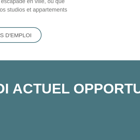
 escapade en ville, ou que
nos studios et appartements
S D'EMPLOI
OI ACTUEL
OPPORTU